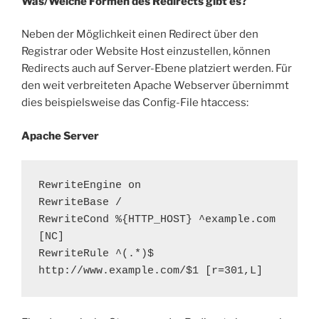
Was/Welche Formen des Redirects gibt es?
Neben der Möglichkeit einen Redirect über den
Registrar oder Website Host einzustellen, können
Redirects auch auf Server-Ebene platziert werden. Für
den weit verbreiteten Apache Webserver übernimmt
dies beispielsweise das Config-File htaccess:
Apache Server
RewriteEngine on

RewriteBase /

RewriteCond %{HTTP_HOST} ^example.com 
[NC]

RewriteRule ^(.*)$ 
http://www.example.com/$1 [r=301,L]