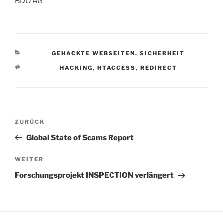
BDO AG
KATEGORIEN
GEHACKTE WEBSEITEN
,
SICHERHEIT
SCHLAGWÖRTER
HACKING
,
HTACCESS
,
REDIRECT
Beitragsnavigation
Vorheriger
ZURÜCK
Beitrag
Global State of Scams Report
Nächster
WEITER
Beitrag
Forschungsprojekt INSPECTION verlängert