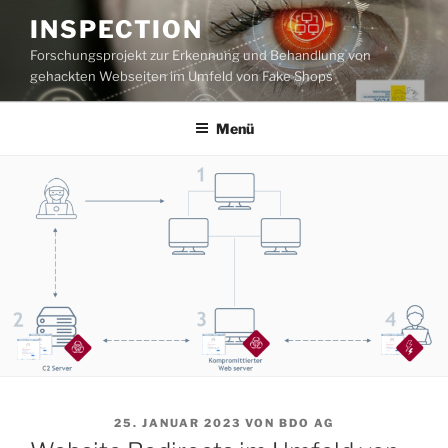
Zum
INSPECTION
Inhalt
Forschungsprojekt zur Erkennung und Behandlung von
springen
gehackten Webseiten im Umfeld von Fake Shops
Menü
VERÖFFENTLICHT
25. JANUAR 2023
VON
BDO AG
AM