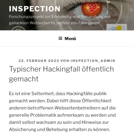
Zum
INSPECTION
Inhalt
Forschungsprojekt zur Erkennung und Behandlung von
springen
gehackten Webseiten im Umfeld von Fake Shops
Menü
VERÖFFENTLICHT
22. FEBRUAR 2023
VON
INSPECTION_ADMIN
AM
Typischer Hackingfall öffentlich
gemacht
Es ist eine Seltenheit, dass Hackingfälle publik
gemacht werden. Dabei hilft diese Öffentlichkeit
anderen betroffenen Webseitenbetreibern auf die
generelle Problematik aufmerksam zu werden und
damit selbst wachsam zu sein und Hinweise zur
Absicherung und Behebung erhalten zu können.