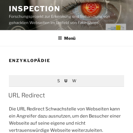
Zum
INSPECTION
Inhalt
Forschungsprojekt zur Erkennung und Behandlung von
springen
gehackten Webseiten im Umfeld von Fake Shops
Menü
ENZYKLOPÄDIE
S
U
W
URL Redirect
Die URL Redirect Schwachstelle von Webseiten kann
ein Angreifer dazu ausnutzen, um den Besucher einer
Webseite auf seine eigene und nicht
vertrauenswürdige Webseite weiterzuleiten.