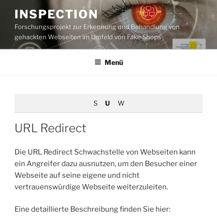
Zum
INSPECTION
Inhalt
Forschungsprojekt zur Erkennung und Behandlung von
springen
gehackten Webseiten im Umfeld von Fake Shops
Menü
S
U
W
URL Redirect
Die URL Redirect Schwachstelle von Webseiten kann
ein Angreifer dazu ausnutzen, um den Besucher einer
Webseite auf seine eigene und nicht
vertrauenswürdige Webseite weiterzuleiten.
Eine detaillierte Beschreibung finden Sie hier: