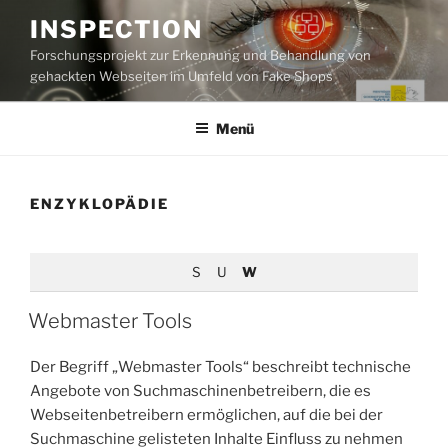
Zum
INSPECTION
Inhalt
Forschungsprojekt zur Erkennung und Behandlung von
springen
gehackten Webseiten im Umfeld von Fake Shops
Menü
ENZYKLOPÄDIE
S
U
W
Webmaster Tools
Der Begriff „Webmaster Tools“ beschreibt technische
Angebote von Suchmaschinenbetreibern, die es
Webseitenbetreibern ermöglichen, auf die bei der
Suchmaschine gelisteten Inhalte Einfluss zu nehmen