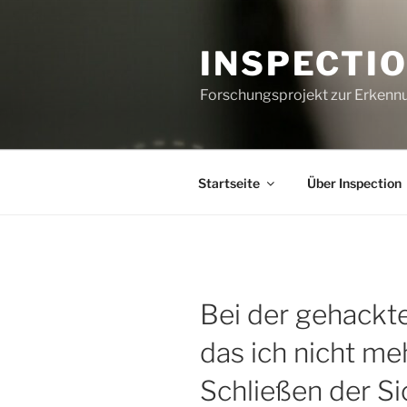
Zum
Inhalt
INSPECTI
springen
Forschungsprojekt zur Erkenn
Startseite
Über Inspection
Bei der gehackt
das ich nicht meh
Schließen der Si