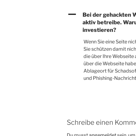
A
Bei der gehackten W
aktiv betreibe. Waru
investieren?
Wenn Sie eine Seite nic
Sie schützen damit nic
die über Ihre Webseite 
über die Webseite habe
Ablageort für Schadso
und Phishing-Nachricht
Schreibe einen Komm
Du musst
angemeldet
sein, u