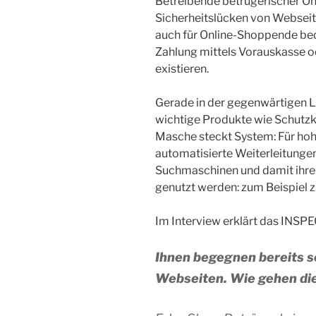
Betreibende betrügerischer O
Sicherheitslücken von Webseit
auch für Online-Shoppende bed
Zahlung mittels Vorauskasse od
existieren.
Gerade in der gegenwärtigen L
wichtige Produkte wie Schutzkl
Masche steckt System: Für ho
automatisierte Weiterleitungen 
Suchmaschinen und damit ihre 
genutzt werden: zum Beispiel
Im Interview erklärt das INSP
Ihnen begegnen bereits s
Webseiten. Wie gehen di