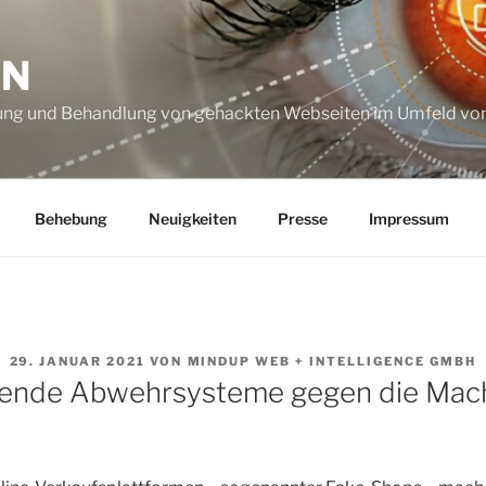
ON
ung und Behandlung von gehackten Webseiten im Umfeld vo
Behebung
Neuigkeiten
Presse
Impressum
VERÖFFENTLICHT
29. JANUAR 2021
VON
MINDUP WEB + INTELLIGENCE GMBH
AM
nende Abwehrsysteme gegen die Mac