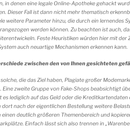
n, in denen eine legale Online-Apotheke gehackt wurde,
en. Dieser Fall ist dann nicht mehr thematisch erkenn
le weitere Parameter hinzu, die durch ein lernendes S
 herangezogen werden können. Zu beachten ist auch, da
rentwickeln. Feste Heuristiken würden hier mit der Ze
 System auch neuartige Mechanismen erkennen kann.
erschiede zwischen den von Ihnen gesichteten gef
 solche, die das Ziel haben, Plagiate großer Modemar
 Eine zweite Gruppe von Fake-Shops beabsichtigt übe
 es lediglich auf das Geld oder die Kreditkartendaten
 dort nach der eigentlichen Bestellung weitere Belast
 einen deutlich größeren Themenbereich und kopiere
kplätze. Einfach lässt sich also trennen in „Warenbe