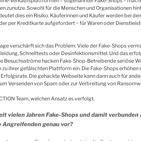
nline-Verkaufsplattformen – sogenannter Fake-Shops – mac
en zunutze. Sowohl für die Menschen und Organisationen hint
eutet dies ein Risiko. Käuferinnen und Käufer werden bei de
er per Kreditkarte aufgefordert − für Waren oder Dienstleistu
age verschärft sich das Problem: Viele der Fake-Shops verm
eidung, Schnelltests oder Desinfektionsmittel. Und das erfolg
he Besuchsströme hacken Fake-Shop-Betreibende seriöse We
zu ihrer gefälschten Plattform ein. Die Fake-Shops erhöhen so
Erfolgsrate. Die gehackte Webseite kann dann auch für and
 zum Versenden von Spam oder zur Verbreitung von Ransomw
ECTION Team, welchen Ansatz es verfolgt.
eit vielen Jahren Fake-Shops und damit verbunden A
e Angreifenden genau vor?