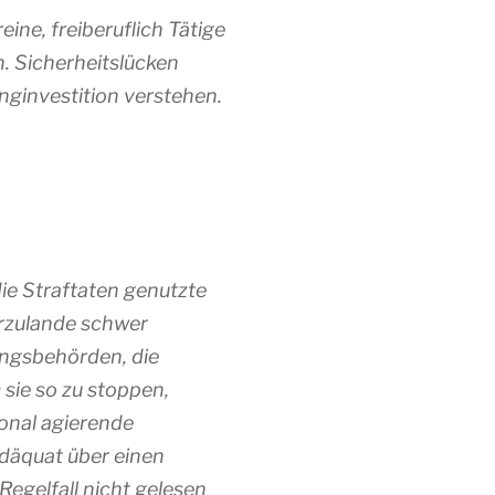
eine, freiberuflich Tätige
. Sicherheitslücken
inginvestition verstehen.
die Straftaten genutzte
erzulande schwer
gungsbehörden, die
 sie so zu stoppen,
onal agierende
adäquat über einen
 Regelfall nicht gelesen