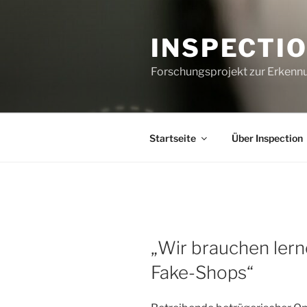
Zum
Inhalt
INSPECTI
springen
Forschungsprojekt zur Erkenn
Startseite
Über Inspection
„Wir brauchen ler
Fake-Shops“