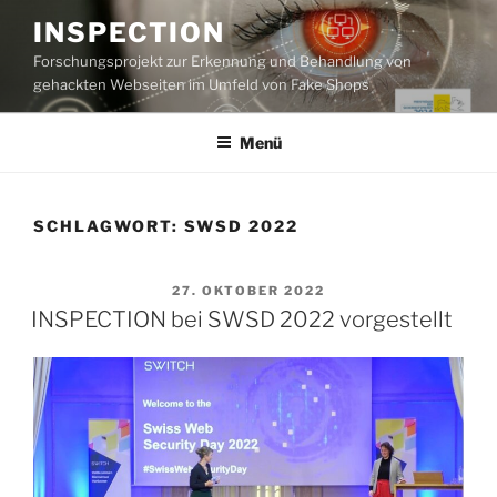
Zum
INSPECTION
Inhalt
Forschungsprojekt zur Erkennung und Behandlung von
springen
gehackten Webseiten im Umfeld von Fake Shops
Menü
SCHLAGWORT:
SWSD 2022
VERÖFFENTLICHT
27. OKTOBER 2022
AM
INSPECTION bei SWSD 2022 vorgestellt