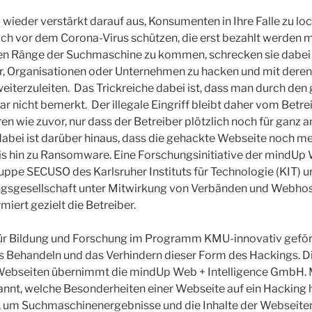
 wieder verstärkt darauf aus, Konsumenten in Ihre Falle zu lo
ch vor dem Corona-Virus schützen, die erst bezahlt werden m
n Ränge der Suchmaschine zu kommen, schrecken sie dabei a
r, Organisationen oder Unternehmen zu hacken und mit dere
eiterzuleiten. Das Trickreiche dabei ist, dass man durch de
 nicht bemerkt. Der illegale Eingriff bleibt daher vom Betrei
en wie zuvor, nur dass der Betreiber plötzlich noch für gan
dabei ist darüber hinaus, dass die gehackte Webseite noch m
is hin zu Ransomware. Eine Forschungsinitiative der mindUp
ppe SECUSO des Karlsruher Instituts für Technologie (KIT) u
gsgesellschaft unter Mitwirkung von Verbänden und Webhos
iert gezielt die Betreiber.
 Bildung und Forschung im Programm KMU-innovativ geförder
das Behandeln und das Verhindern dieser Form des Hackings. 
 Webseiten übernimmt die mindUp Web + Intelligence GmbH.
annt, welche Besonderheiten einer Webseite auf ein Hacking
, um Suchmaschinenergebnisse und die Inhalte der Webseiten