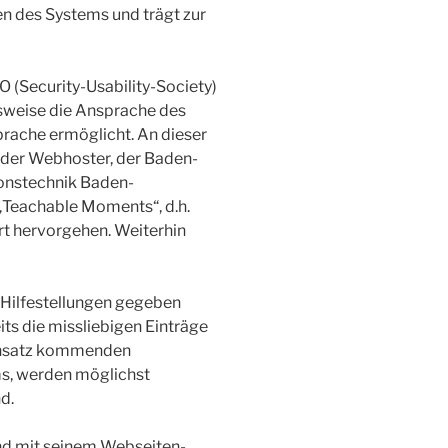
en des Systems und trägt zur
 (Security-Usability-Society)
elsweise die Ansprache des
rache ermöglicht. An dieser
n der Webhoster, der Baden-
onstechnik Baden-
„Teachable Moments“, d.h.
rt hervorgehen. Weiterhin
 Hilfestellungen gegeben
ts die missliebigen Einträge
Einsatz kommenden
ms, werden möglichst
d.
and mit seinem Webseiten-