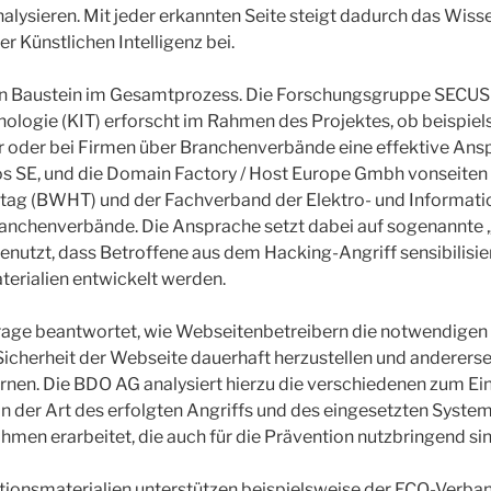
lysieren. Mit jeder erkannten Seite steigt dadurch das Wiss
r Künstlichen Intelligenz bei.
ein Baustein im Gesamtprozess. Die Forschungsgruppe SECUSO
chnologie (KIT) erforscht im Rahmen des Projektes, ob beispi
 oder bei Firmen über Branchenverbände eine effektive Ansp
nos SE, und die Domain Factory / Host Europe Gmbh vonseite
g (BWHT) und der Fachverband der Elektro- und Informati
anchenverbände. Die Ansprache setzt dabei auf sogenannte 
nutzt, dass Betroffene aus dem Hacking-Angriff sensibilisie
terialien entwickelt werden.
 Frage beantwortet, wie Webseitenbetreibern die notwendigen
Sicherheit der Webseite dauerhaft herzustellen und anderersei
rnen. Die BDO AG analysiert hierzu die verschiedenen zum 
n der Art des erfolgten Angriffs und des eingesetzten Syste
en erarbeitet, die auch für die Prävention nutzbringend sin
ntionsmaterialien unterstützen beispielsweise der ECO-Verb