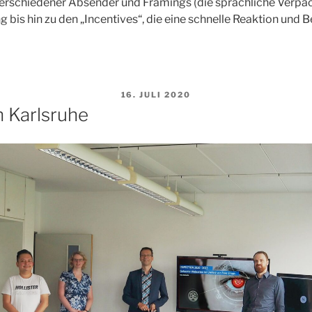
 verschiedener Absender und Framings (die sprachliche Verpa
is hin zu den „Incentives“, die eine schnelle Reaktion und B
VERÖFFENTLICHT
16. JULI 2020
AM
n Karlsruhe