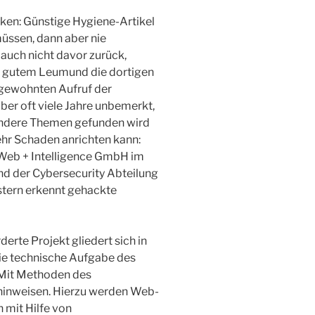
cken: Günstige Hygiene-Artikel
üssen, dann aber nie
uch nicht davor zurück,
n gutem Leumund die dortigen
n gewohnten Aufruf der
ber oft viele Jahre unbemerkt,
z andere Themen gefunden wird
ehr Schaden anrichten kann:
 Web + Intelligence GmbH im
nd der Cybersecurity Abteilung
tern erkennt gehackte
te Projekt gliedert sich in
Die technische Aufgabe des
 Mit Methoden des
 hinweisen. Hierzu werden Web-
 mit Hilfe von