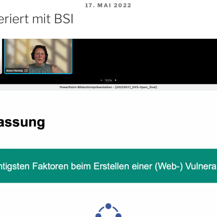
VERÖFFENTLICHT
17. MAI 2022
AM
iert mit BSI