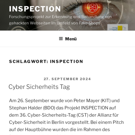
Zum
INSPECTION
Inhalt
Forschungsprojekt zur Erkennung und Behandlung von
springen
gehackten Webseiten im Umfeld von Fake Shops
Menü
SCHLAGWORT:
INSPECTION
VERÖFFENTLICHT
27. SEPTEMBER 2024
AM
Cyber Sicherheits Tag
Am 26. September wurde von Peter Mayer (KIT) und
Stephan Halder (BDO) das Projekt INSPECTION auf
dem 36. Cyber-Sicherheits-Tag (CST) der Allianz für
Cyber-Sicherheit in Berlin vorgestellt. Bei einem Pitch
auf der Hauptbühne wurden die im Rahmen des