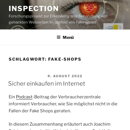
Zum
INSPECTION
Inhalt
Forschungsprojekt zur Erkennung und Behandlung von
springen
gehackten Webseiten im Umfeld von Fake Shops
Menü
SCHLAGWORT:
FAKE-SHOPS
VERÖFFENTLICHT
9. AUGUST 2022
AM
Sicher einkaufen im Internet
Ein
Podcast
-Beitrag der Verbraucherzentrale
informiert Verbraucher, wie Sie möglichst nicht in die
Fallen der Fake Shops geraten.
In diesem Zusammenhang erläutert auch Joachim