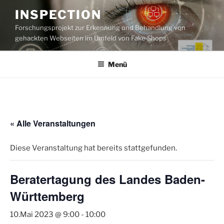
Zum
INSPECTION
Inhalt
Forschungsprojekt zur Erkennung und Behandlung von
springen
gehackten Webseiten im Umfeld von Fake Shops
Menü
« Alle Veranstaltungen
Diese Veranstaltung hat bereits stattgefunden.
Beratertagung des Landes Baden-
Württemberg
10.Mai 2023 @ 9:00
-
10:00